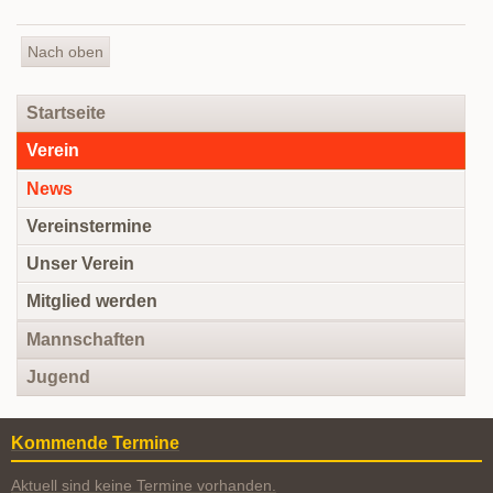
Oberkirch
Nach oben
Navigation
Startseite
überspringen
Verein
News
Vereinstermine
Unser Verein
Mitglied werden
Mannschaften
Jugend
Kommende Termine
Aktuell sind keine Termine vorhanden.