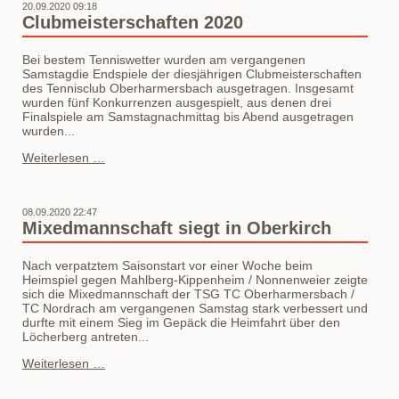
20.09.2020 09:18
in
Clubmeisterschaften 2020
Offenburg
Bei bestem Tenniswetter wurden am vergangenen
Samstagdie Endspiele der diesjährigen Clubmeisterschaften
des Tennisclub Oberharmersbach ausgetragen. Insgesamt
wurden fünf Konkurrenzen ausgespielt, aus denen drei
Finalspiele am Samstagnachmittag bis Abend ausgetragen
wurden...
Clubmeisterschaften
Weiterlesen …
2020
08.09.2020 22:47
Mixedmannschaft siegt in Oberkirch
Nach verpatztem Saisonstart vor einer Woche beim
Heimspiel gegen Mahlberg-Kippenheim / Nonnenweier zeigte
sich die Mixedmannschaft der TSG TC Oberharmersbach /
TC Nordrach am vergangenen Samstag stark verbessert und
durfte mit einem Sieg im Gepäck die Heimfahrt über den
Löcherberg antreten...
Mixedmannschaft
Weiterlesen …
siegt
in