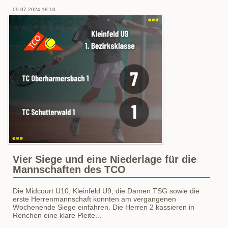
zu
holen
09.07.2024 18:10
für
die
Herren
70
Spielgemeinschaft
Vier Siege und eine Niederlage für die
Mannschaften des TCO
Die Midcourt U10, Kleinfeld U9, die Damen TSG sowie die
erste Herrenmannschaft konnten am vergangenen
Wochenende Siege einfahren. Die Herren 2 kassieren in
Renchen eine klare Pleite...