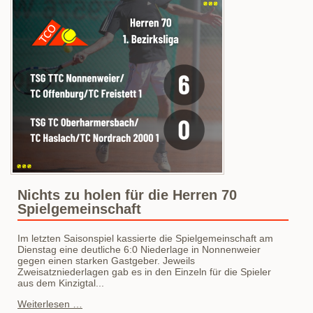
TCO
sichern
sich
den
Meistertitel
Nichts zu holen für die Herren 70
Spielgemeinschaft
Im letzten Saisonspiel kassierte die Spielgemeinschaft am
Dienstag eine deutliche 6:0 Niederlage in Nonnenweier
gegen einen starken Gastgeber. Jeweils
Zweisatzniederlagen gab es in den Einzeln für die Spieler
aus dem Kinzigtal...
Nichts
Weiterlesen …