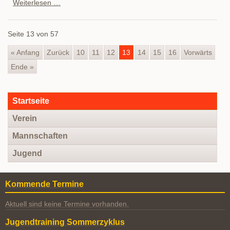
Vier
Weiterlesen …
Siege
und
eine
Seite 13 von 57
Niederlage
für
die
« Anfang
Zurück
10
11
12
13
14
15
16
Vorwärts
Mannschaften
Ende »
des
TCO
Navigation
Startseite
überspringen
Verein
Mannschaften
Jugend
Kommende Termine
Aktuell sind keine Termine vorhanden.
Jugendtraining Sommerzyklus