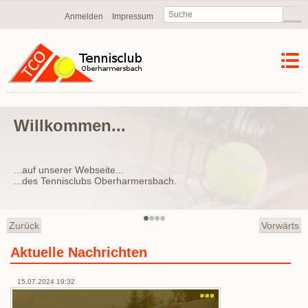
Navigation
Anmelden
Impressum
überspringen
...
Ein Verein..
te...
...der etwas bietet...
Oberharmersbach.
...durch seine Mitglied
...für jung und alt.
•
•
•
•
Zurück
Vorwärts
Aktuelle Nachrichten
15.07.2024 19:32