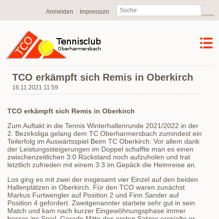
Navigation
Anmelden
Impressum
überspringen
TCO erkämpft sich Remis in Oberkirch
16.11.2021 11:59
TCO erkämpft sich Remis in Oberkirch
Zum Auftakt in die Tennis Winterhallenrunde 2021/2022 in der
2. Bezirksliga gelang dem TC Oberharmersbach zumindest ein
Teilerfolg im Auswärtsspiel Beim TC Oberkirch. Vor allem dank
der Leistungssteigerungen im Doppel schaffte man es einen
zwischenzeitlichen 3:0 Rückstand noch aufzuholen und trat
letztlich zufrieden mit einem 3:3 im Gepäck die Heimreise an.
Los ging es mit zwei der insgesamt vier Einzel auf den beiden
Hallenplätzen in Oberkirch. Für den TCO waren zunächst
Markus Furtwengler auf Position 2 und Finn Sander auf
Position 4 gefordert. Zweitgenannter startete sehr gut in sein
Match und kam nach kurzer Eingewöhnungsphase immer
besser ins Spiel. Gerade Mitte des ersten Satzes erspielte er