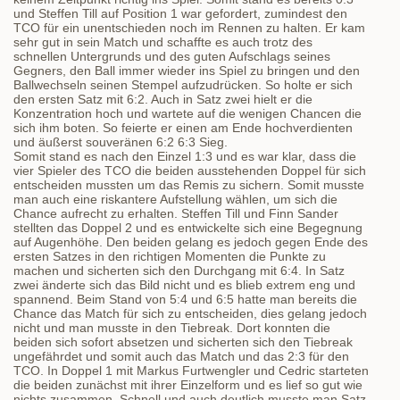
und Steffen Till auf Position 1 war gefordert, zumindest den
TCO für ein unentschieden noch im Rennen zu halten. Er kam
sehr gut in sein Match und schaffte es auch trotz des
schnellen Untergrunds und des guten Aufschlags seines
Gegners, den Ball immer wieder ins Spiel zu bringen und den
Ballwechseln seinen Stempel aufzudrücken. So holte er sich
den ersten Satz mit 6:2. Auch in Satz zwei hielt er die
Konzentration hoch und wartete auf die wenigen Chancen die
sich ihm boten. So feierte er einen am Ende hochverdienten
und äußerst souveränen 6:2 6:3 Sieg.
Somit stand es nach den Einzel 1:3 und es war klar, dass die
vier Spieler des TCO die beiden ausstehenden Doppel für sich
entscheiden mussten um das Remis zu sichern. Somit musste
man auch eine riskantere Aufstellung wählen, um sich die
Chance aufrecht zu erhalten. Steffen Till und Finn Sander
stellten das Doppel 2 und es entwickelte sich eine Begegnung
auf Augenhöhe. Den beiden gelang es jedoch gegen Ende des
ersten Satzes in den richtigen Momenten die Punkte zu
machen und sicherten sich den Durchgang mit 6:4. In Satz
zwei änderte sich das Bild nicht und es blieb extrem eng und
spannend. Beim Stand von 5:4 und 6:5 hatte man bereits die
Chance das Match für sich zu entscheiden, dies gelang jedoch
nicht und man musste in den Tiebreak. Dort konnten die
beiden sich sofort absetzen und sicherten sich den Tiebreak
ungefährdet und somit auch das Match und das 2:3 für den
TCO. In Doppel 1 mit Markus Furtwengler und Cedric starteten
die beiden zunächst mit ihrer Einzelform und es lief so gut wie
nichts zusammen. Schnell und auch deutlich musste man Satz