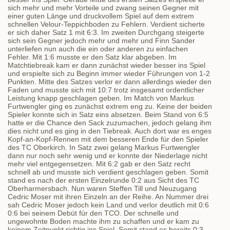
sich mehr und mehr Vorteile und zwang seinen Gegner mit
einer guten Länge und druckvollem Spiel auf dem extrem
schnellen Velour-Teppichboden zu Fehlern. Verdient sicherte
er sich daher Satz 1 mit 6:3. Im zweiten Durchgang steigerte
sich sein Gegner jedoch mehr und mehr und Finn Sander
unterliefen nun auch die ein oder anderen zu einfachen
Fehler. Mit 1:6 musste er den Satz klar abgeben. Im
Matchtiebreak kam er dann zunächst wieder besser ins Spiel
und erspielte sich zu Beginn immer wieder Führungen von 1-2
Punkten. Mitte des Satzes verlor er dann allerdings wieder den
Faden und musste sich mit 10:7 trotz insgesamt ordentlicher
Leistung knapp geschlagen geben. Im Match von Markus
Furtwengler ging es zunächst extrem eng zu. Keine der beiden
Spieler konnte sich in Satz eins absetzen. Beim Stand von 6:5
hatte er die Chance den Sack zuzumachen, jedoch gelang ihm
dies nicht und es ging in den Tiebreak. Auch dort war es enges
Kopf-an-Kopf-Rennen mit dem besseren Ende für den Spieler
des TC Oberkirch. In Satz zwei gelang Markus Furtwengler
dann nur noch sehr wenig und er konnte der Niederlage nicht
mehr viel entgegensetzen. Mit 6:2 gab er den Satz recht
schnell ab und musste sich verdient geschlagen geben. Somit
stand es nach der ersten Einzelrunde 0:2 aus Sicht des TC
Oberharmersbach. Nun waren Steffen Till und Neuzugang
Cedric Moser mit ihren Einzeln an der Reihe. An Nummer drei
sah Cedric Moser jedoch kein Land und verlor deutlich mit 0:6
0:6 bei seinem Debüt für den TCO. Der schnelle und
ungewohnte Boden machte ihm zu schaffen und er kam zu
keinem Zeitpunkt richtig ins Spiel. Somit stand es bereits 0:3