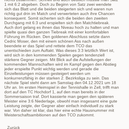
1 mit 6:2 abgeben. Doch zu Beginn von Satz zwei wendete
sich das Blatt und die beiden steigerten sich und waren nun
richtig gut drin im Match und verwerteten auch ihre Chancen
konsequent. Somit sicherten sich die beiden den zweiten
Durchgang mit 6:3 und erspielten sich den Matchtiebreak.
Auch dort gelang es ihnen das Niveau hoch zu halten und man
spielte quasi den ganzen Tiebreak mit einer komfortablen
Führung im Rücken. Den goldenen Abschluss setzte dann
Cedric Moser, den mit einem schönen Ass nach außen
beendete er das Spiel und rettete dem TCO das
unentschieden zum Auftakt. Was dieses 3:3 letztlich Wert ist,
wird sich in den kommenden Spielen gegen tendenziell
stärkere Gegner zeigen. Mit Blick auf die Aufstellungen der
kommenden Mannschaften wird im Kampf gegen den Abstieg
jeder erspielte Punkt wichtig werden und gerade die
Einzelleistungen müssen gesteigert werden um
konkurrenzfähig in der starken 2. Bezirksliga zu sein. Das
nächste Spiel steht dann am Samstag den 04.12.2021 um 18
Uhr an. Im ersten Heimspiel in der Tennishalle in Zell, trifft man
dort auf den TC Hochdorf 1, auf den man bereits in der
Sommersaison traf. Dort kassierte man gegen den späteren
Meister eine 3:6 Niederlage, obwohl man insgesamt eine gute
Leistung zeigte, der Gegner aber einfach individuell zu stark
war. Von daher ist klar, das hier eine echte Hausnummer mit
Meisterschaftsambitionen auf den TCO zukommt.
Zurück